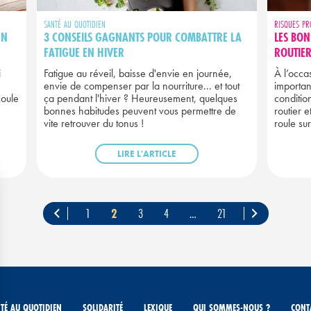
SANTÉ AU QUOTIDIEN
RISQUES PR
EN
3 CONSEILS GAGNANTS POUR COMBATTRE LA
LES BON
FATIGUE EN HIVER
ROUTIER
i
Fatigue au réveil, baisse d'envie en journée,
À l’occas
envie de compenser par la nourriture... et tout
importan
Roule
ça pendant l'hiver ? Heureusement, quelques
condition
bonnes habitudes peuvent vous permettre de
routier 
vite retrouver du tonus !
roule sur
LIRE L'ARTICLE
PAGINATION
1
2
3
4
…
21
DES
PUBLICATIONS
TÉ AU QUOTIDIEN
SOLIDARITÉ
LEXIQUE
QUI SOMMES-NOUS ?
CONT