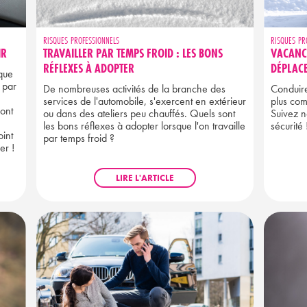
RISQUES PROFESSIONNELS
RISQUES PR
IR
TRAVAILLER PAR TEMPS FROID : LES BONS
VACANCE
RÉFLEXES À ADOPTER
DÉPLAC
sque
e par
De nombreuses activités de la branche des
Conduire
services de l'automobile, s'exercent en extérieur
plus com
sont
ou dans des ateliers peu chauffés. Quels sont
Suivez n
les bons réflexes à adopter lorsque l'on travaille
sécurité 
oint
par temps froid ?
er !
LIRE L'ARTICLE