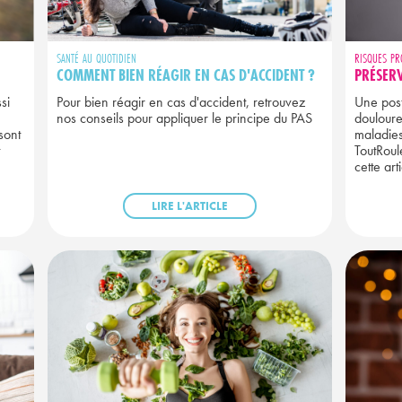
SANTÉ AU QUOTIDIEN
RISQUES PR
COMMENT BIEN RÉAGIR EN CAS D'ACCIDENT ?
PRÉSERV
si
Pour bien réagir en cas d'accident, retrouvez
Une post
nos conseils pour appliquer le principe du PAS
douloure
sont
maladies
ToutRoul
cette art
LIRE L'ARTICLE