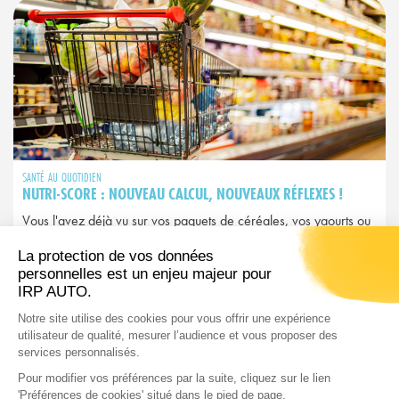
SANTÉ AU QUOTIDIEN
NUTRI-SCORE : NOUVEAU CALCUL, NOUVEAUX RÉFLEXES !
Vous l'avez déjà vu sur vos paquets de céréales, vos yaourts ou
vos plats préparés. Ce petit logo coloré allant du A vert au E
rouge, c'est le Nutri-Score. Mais attention : depuis 2025, il a
changé et avec lui, peut-être vos habitudes d’achat…
LIRE L'ARTICLE