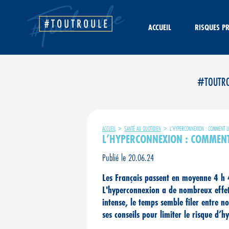
Aller
au
contenu
ACCUEIL
RISQUES P
#TOUTROUL
ACCUEIL
>
SANTÉ AU QUOTIDIEN
>
L’HYPERCONNEXION : COMMENT LI
L’HYPERCONNEXION : COMMENT 
Publié le 20.06.24
Les Français passent en moyenne 4 h 4
L'hyperconnexion a de nombreux effets n
intense, le temps semble filer entre 
ses conseils pour limiter le risque d’