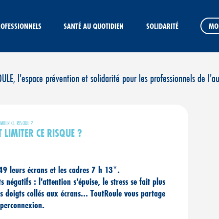
ROFESSIONNELS
SANTÉ AU QUOTIDIEN
SOLIDARITÉ
MO
E, l'espace prévention et solidarité pour les professionnels de l'a
MITER CE RISQUE ?
LIMITER CE RISQUE ?
9 leurs écrans et les cadres 7 h 13*.
égatifs : l'attention s'épuise, le stress se fait plus
nos doigts collés aux écrans… ToutRoule vous partage
hyperconnexion.