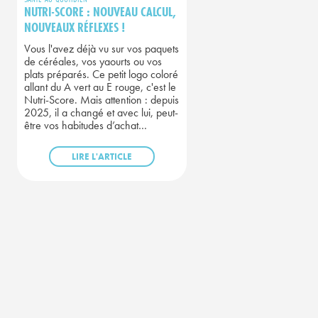
NUTRI-SCORE : NOUVEAU CALCUL,
NOUVEAUX RÉFLEXES !
Vous l'avez déjà vu sur vos paquets
de céréales, vos yaourts ou vos
plats préparés. Ce petit logo coloré
allant du A vert au E rouge, c'est le
Nutri-Score. Mais attention : depuis
2025, il a changé et avec lui, peut-
être vos habitudes d’achat…
LIRE L'ARTICLE