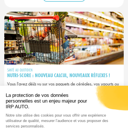
SANTÉ AU QUOTIDIEN
NUTRI-SCORE : NOUVEAU CALCUL, NOUVEAUX RÉFLEXES !
Vous l'avez déjà vu sur vos paquets de céréales, vos yaourts ou
vos plats préparés. Ce petit logo coloré allant du A vert au E
rouge, c'est le Nutri-Score. Mais attention : depuis 2025, il a
changé et avec lui, peut-être vos habitudes d’achat…
LIRE L'ARTICLE