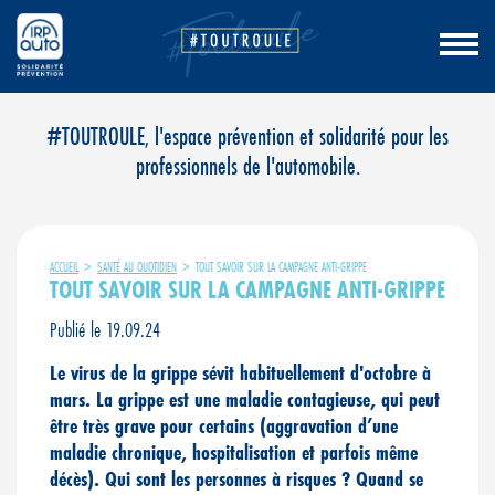
Aller
#TOUTROULE, l'espace prévention et solidarité pour les
au
professionnels de l'automobile.
contenu
ACCUEIL
>
SANTÉ AU QUOTIDIEN
>
TOUT SAVOIR SUR LA CAMPAGNE ANTI-GRIPPE
TOUT SAVOIR SUR LA CAMPAGNE ANTI-GRIPPE
Publié le 19.09.24
Le virus de la grippe sévit habituellement d'octobre à
mars. La grippe est une maladie contagieuse, qui peut
être très grave pour certains (aggravation d’une
maladie chronique, hospitalisation et parfois même
décès). Qui sont les personnes à risques ? Quand se