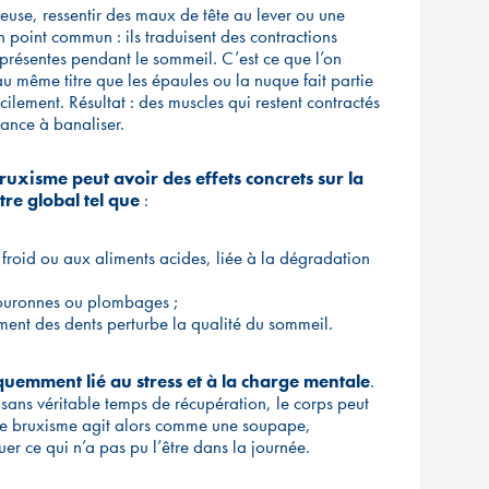
euse, ressentir des maux de tête au lever ou une
n point commun : ils traduisent des contractions
présentes pendant le sommeil. C’est ce que l’on
au même titre que les épaules ou la nuque fait partie
ilement. Résultat : des muscles qui restent contractés
dance à banaliser.
bruxisme peut avoir des effets concrets sur la
tre global tel que
:
 froid ou aux aliments acides, liée à la dégradation
couronnes ou plombages ;
rement des dents perturbe la qualité du sommeil.
quemment lié au stress et à la charge mentale
.
t sans véritable temps de récupération, le corps peut
. Le bruxisme agit alors comme une soupape,
r ce qui n’a pas pu l’être dans la journée.