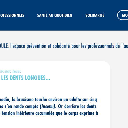
ROFESSIONNELS
SANTÉ AU QUOTIDIEN
SOLIDARITÉ
MO
E, l'espace prévention et solidarité pour les professionnels de l'a
A LES DENTS LONGUES…
A LES DENTS LONGUES…
 anodin, le bruxisme touche environ un adulte sur cinq
 ne s’en rende compte
(Inserm)
. Or derrière les dents
e tension intérieure accumulée que le corps exprime à