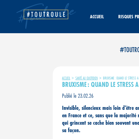
Aller
au
contenu
ACCUEIL
RISQUES P
#TOUTROUL
ACCUEIL
>
SANTÉ AU QUOTIDIEN
>
BRUXISME : QUAND LE STRESS 
BRUXISME : QUAND LE STRESS 
Publié le 23.02.26
Invisible, silencieux mais loin d’être
en France et ce, sans que la majorité
qui grincent se cache bien souvent un
sa façon.