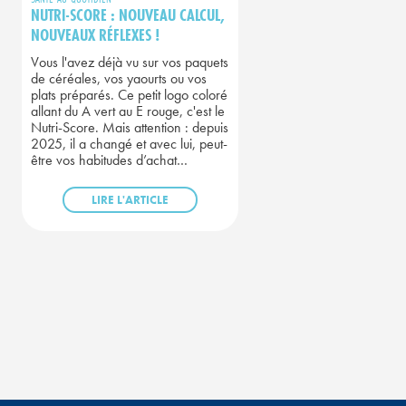
NUTRI-SCORE : NOUVEAU CALCUL,
NOUVEAUX RÉFLEXES !
Vous l'avez déjà vu sur vos paquets
de céréales, vos yaourts ou vos
plats préparés. Ce petit logo coloré
allant du A vert au E rouge, c'est le
Nutri-Score. Mais attention : depuis
2025, il a changé et avec lui, peut-
être vos habitudes d’achat…
LIRE L'ARTICLE