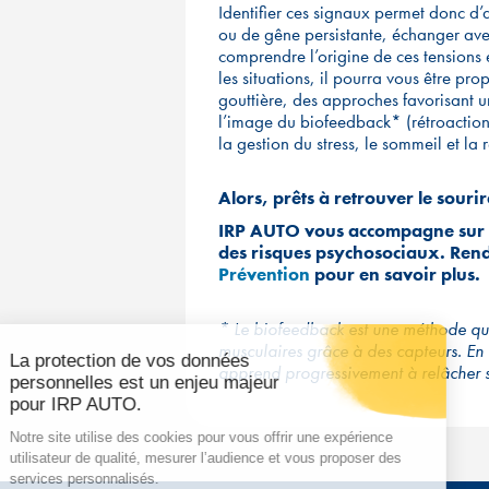
Identifier ces signaux permet donc d’
ou de gêne persistante, échanger av
comprendre l’origine de ces tensions
les situations, il pourra vous être pr
gouttière, des approches favorisant u
l’image du biofeedback* (rétroactio
la gestion du stress, le sommeil et la
Alors, prêts à retrouver le sourir
IRP AUTO vous accompagne sur le
des risques psychosociaux. Ren
Prévention
pour en savoir plus.
*
Le biofeedback est une méthode qui
musculaires grâce à des capteurs. En 
apprend progressivement à relâcher sa