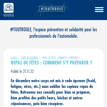
Aller
#TOUTROULE, l'espace prévention et solidarité pour les
au
professionnels de l'automobile.
contenu
ACCUEIL
>
SANTÉ AU QUOTIDIEN
>
REPAS DE FÊTES : COMMENT S'Y PRÉPARER ?
REPAS DE FÊTES : COMMENT S'Y PRÉPARER ?
Publié le 21.11.22
En décembre notre corps est mis à rude épreuve (froid,
fatigue, virus, etc.) sans oublier les copieux repas de
fêtes. Retrouvez nos conseils pour bien se préparer,
bien profiter des petits fours, bûches et autres
réjouissances, puis bien récupérer.