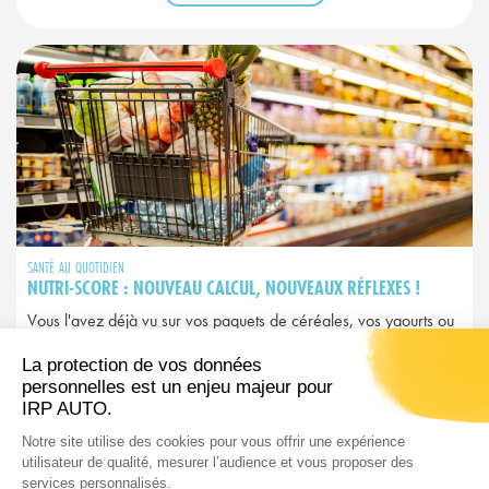
SANTÉ AU QUOTIDIEN
NUTRI-SCORE : NOUVEAU CALCUL, NOUVEAUX RÉFLEXES !
Vous l'avez déjà vu sur vos paquets de céréales, vos yaourts ou
vos plats préparés. Ce petit logo coloré allant du A vert au E
rouge, c'est le Nutri-Score. Mais attention : depuis 2025, il a
changé et avec lui, peut-être vos habitudes d’achat…
LIRE L'ARTICLE