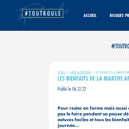
Aller
au
contenu
ACCUEIL
RISQUES P
#TOUTROUL
ACCUEIL
>
SANTÉ AU QUOTIDIEN
>
LES BIENFAITS DE LA MARCHE AP
LES BIENFAITS DE LA MARCHE A
Publié le 06.12.22
Pour rester en forme mais aussi 
pas le faire pendant sa pause dé
astuces faciles et tous les bienf
journée…