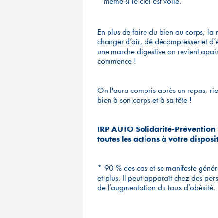
même si le ciel est voilé.
En plus de faire du bien au corps, la 
changer d’air, dé décompresser et d’
une marche digestive on revient apais
commence !
On l'aura compris après un repas, rie
bien à son corps et à sa tête !
IRP AUTO Solidarité-Prévention 
toutes les actions à votre dispos
* 90 % des cas et se manifeste génér
et plus. Il peut apparaît chez des per
de l’augmentation du taux d’obésité.