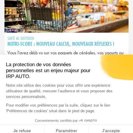
SANTÉ AU QUOTIDIEN
NUTRI-SCORE : NOUVEAU CALCUL, NOUVEAUX RÉFLEXES !
Vous l'avez déjà vu sur vos paquets de céréales, vos yaourts ou
vos plats préparés. Ce petit logo coloré allant du A vert au E
rouge, c'est le Nutri-Score. Mais attention : depuis 2025, il a
changé et avec lui, peut-être vos habitudes d’achat…
LIRE L'ARTICLE
IRP AUTO est le Groupe de protection sociale des professionnels
des services de l’automobile.