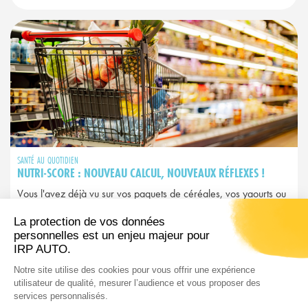
SANTÉ AU QUOTIDIEN
NUTRI-SCORE : NOUVEAU CALCUL, NOUVEAUX RÉFLEXES !
Vous l'avez déjà vu sur vos paquets de céréales, vos yaourts ou
vos plats préparés. Ce petit logo coloré allant du A vert au E
rouge, c'est le Nutri-Score. Mais attention : depuis 2025, il a
changé et avec lui, peut-être vos habitudes d’achat…
LIRE L'ARTICLE