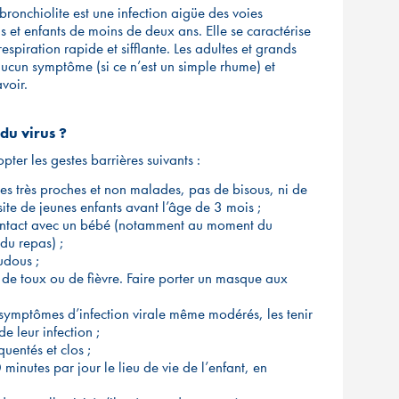
 bronchiolite est une infection aigüe des voies
ns et enfants de moins de deux ans. Elle se caractérise
espiration rapide et sifflante. Les adultes et grands
 aucun symptôme (si ce n’est un simple rhume) et
voir.
du virus ?
ter les gestes barrières suivants :
ultes très proches et non malades, pas de bisous, ni de
ite de jeunes enfants avant l’âge de 3 mois ;
 contact avec un bébé (notamment au moment du
du repas) ;
udous ;
de toux ou de fièvre. Faire porter un masque aux
;
es symptômes d’infection virale même modérés, les tenir
e leur infection ;
quentés et clos ;
inutes par jour le lieu de vie de l’enfant, en