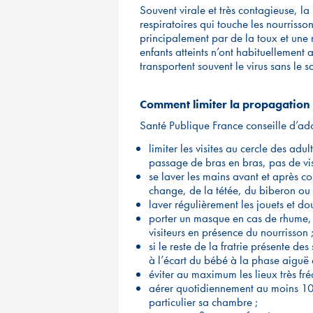
Souvent virale et très contagieuse, la
respiratoires qui touche les nourrisso
principalement par de la toux et une r
enfants atteints n’ont habituellement
transportent souvent le virus sans le sa
Comment limiter la propagation 
Santé Publique France conseille d’adop
limiter les visites au cercle des ad
passage de bras en bras, pas de vis
se laver les mains avant et après
change, de la tétée, du biberon ou 
laver régulièrement les jouets et do
porter un masque en cas de rhume, 
visiteurs en présence du nourrisson 
si le reste de la fratrie présente d
à l’écart du bébé à la phase aiguë d
éviter au maximum les lieux très fré
aérer quotidiennement au moins 10 m
particulier sa chambre ;