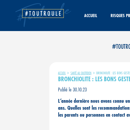
Aller
au
contenu
ACCUEIL
RISQUES P
#TOUTROUL
ACCUEIL
>
SANTÉ AU QUOTIDIEN
>
BRONCHIOLITE : LES BONS GESTE
BRONCHIOLITE : LES BONS GEST
Publié le 30.10.23
L’année dernière nous avons connu une
ans. Quelles sont les recommandations
les parents ou personnes en contact a