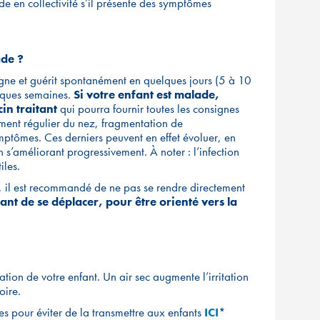
de en collectivité s’il présente des symptômes
ade ?
igne et guérit spontanément en quelques jours (5 à 10
elques semaines.
Si votre enfant est malade,
in traitant
qui pourra fournir toutes les consignes
ment régulier du nez, fragmentation de
symptômes. Ces derniers peuvent en effet évoluer, en
n s’améliorant progressivement. À noter : l’infection
iles.
e, il est recommandé de ne pas se rendre directement
ant de se déplacer, pour être orienté vers la
iration de votre enfant. Un air sec augmente l’irritation
oire.
es pour éviter de la transmettre aux enfants
ICI
*