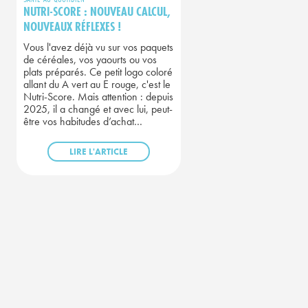
NUTRI-SCORE : NOUVEAU CALCUL,
NOUVEAUX RÉFLEXES !
Vous l'avez déjà vu sur vos paquets
de céréales, vos yaourts ou vos
plats préparés. Ce petit logo coloré
allant du A vert au E rouge, c'est le
Nutri-Score. Mais attention : depuis
2025, il a changé et avec lui, peut-
être vos habitudes d’achat…
LIRE L'ARTICLE