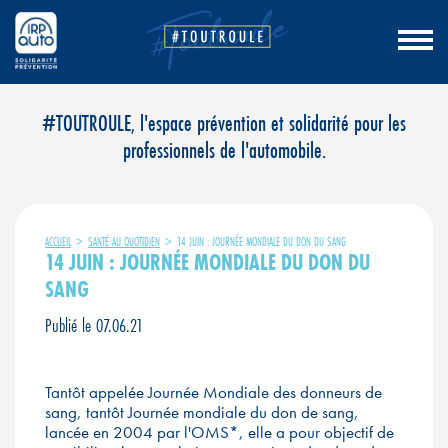
Aller
#TOUTROULE, l'espace prévention et solidarité pour les
au
professionnels de l'automobile.
contenu
ACCUEIL
>
SANTÉ AU QUOTIDIEN
>
14 JUIN : JOURNÉE MONDIALE DU DON DU SANG
14 JUIN : JOURNÉE MONDIALE DU DON DU
SANG
Publié le 07.06.21
Tantôt appelée Journée Mondiale des donneurs de
sang, tantôt Journée mondiale du don de sang,
lancée en 2004 par l'OMS*, elle a pour objectif de