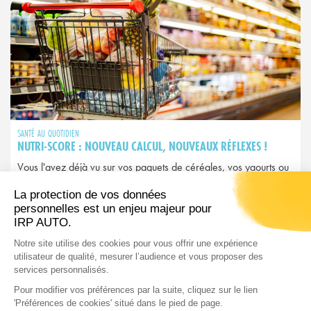
SANTÉ AU QUOTIDIEN
NUTRI-SCORE : NOUVEAU CALCUL, NOUVEAUX RÉFLEXES !
Vous l'avez déjà vu sur vos paquets de céréales, vos yaourts ou
vos plats préparés. Ce petit logo coloré allant du A vert au E
rouge, c'est le Nutri-Score. Mais attention : depuis 2025, il a
changé et avec lui, peut-être vos habitudes d’achat…
LIRE L'ARTICLE