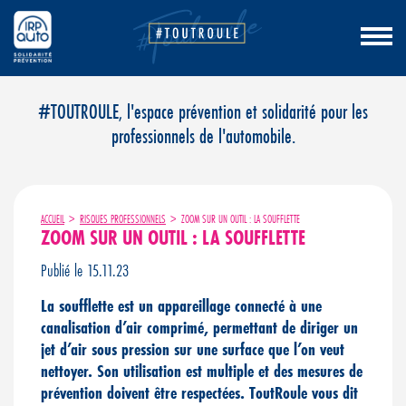
Aller
#TOUTROULE, l'espace prévention et solidarité pour les
au
professionnels de l'automobile.
contenu
ACCUEIL
>
RISQUES PROFESSIONNELS
>
ZOOM SUR UN OUTIL : LA SOUFFLETTE
ZOOM SUR UN OUTIL : LA SOUFFLETTE
Publié le 15.11.23
La soufflette est un appareillage connecté à une
canalisation d’air comprimé, permettant de diriger un
jet d’air sous pression sur une surface que l’on veut
nettoyer. Son utilisation est multiple et des mesures de
prévention doivent être respectées. ToutRoule vous dit