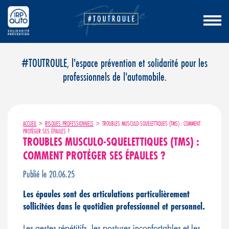
Aller
#TOUTROULE, l'espace prévention et solidarité pour les
au
professionnels de l'automobile.
contenu
ACCUEIL
>
RISQUES PROFESSIONNELS
>
TROUBLES MUSCULO-SQUELETTIQUES (TMS) : COMMENT
PROTÉGER SES ÉPAULES ?
TROUBLES MUSCULO-SQUELETTIQUES (TMS) :
COMMENT PROTÉGER SES ÉPAULES ?
Publié le 20.06.25
Les épaules sont des articulations particulièrement
sollicitées dans le quotidien professionnel et personnel.
Les gestes répétitifs, les postures inconfortables et les