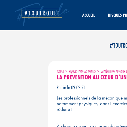
Aller
au
contenu
ACCUEIL
RISQUES P
#TOUTROUL
ACCUEIL
>
RISQUES PROFESSIONNELS
>
LA PRÉVENTION AU CŒUR D
LA PRÉVENTION AU CŒUR D’UN
Publié le 09.02.21
Les professionnels de la mécanique m
notamment physiques, dans l’exercice d
réduire !
À chaque risque, sa mesure de préven