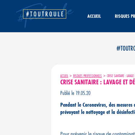
Aller
au
contenu
ACCUEIL
RISQUES P
#TOUTROUL
ACCUEIL
>
RISQUES PROFESSIONNELS
>
CRISE SANITAIRE : LAVAGE
CRISE SANITAIRE : LAVAGE ET D
Publié le 19.05.20
Pendant le Coronavirus, des mesures de
prévoyant le nettoyage et la désinfect
Pour prévenir le risque de contaminatio