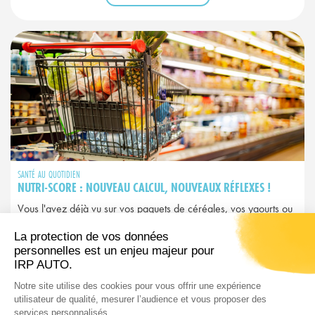
SANTÉ AU QUOTIDIEN
NUTRI-SCORE : NOUVEAU CALCUL, NOUVEAUX RÉFLEXES !
Vous l'avez déjà vu sur vos paquets de céréales, vos yaourts ou
vos plats préparés. Ce petit logo coloré allant du A vert au E
rouge, c'est le Nutri-Score. Mais attention : depuis 2025, il a
changé et avec lui, peut-être vos habitudes d’achat…
LIRE L'ARTICLE