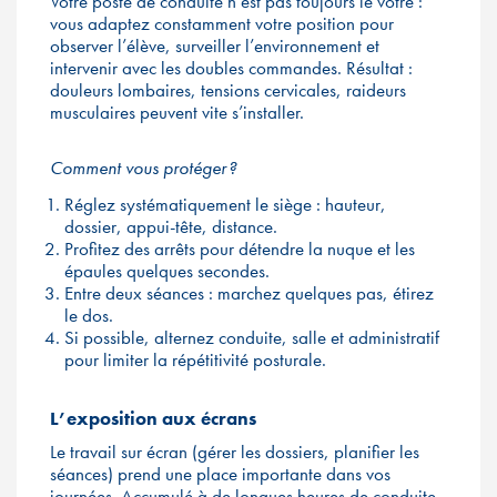
Votre poste de conduite n’est pas toujours le vôtre :
vous adaptez constamment votre position pour
observer l’élève, surveiller l’environnement et
intervenir avec les doubles commandes. Résultat :
douleurs lombaires, tensions cervicales, raideurs
musculaires peuvent vite s’installer.
Comment vous protéger ?
Réglez systématiquement le siège : hauteur,
dossier, appui-tête, distance.
Profitez des arrêts pour détendre la nuque et les
épaules quelques secondes.
Entre deux séances : marchez quelques pas, étirez
le dos.
Si possible, alternez conduite, salle et administratif
pour limiter la répétitivité posturale.
L’exposition aux écrans
Le travail sur écran (gérer les dossiers, planifier les
séances) prend une place importante dans vos
journées. Accumulé à de longues heures de conduite,