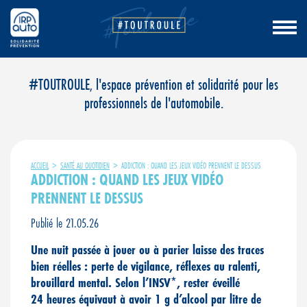
Aller
#TOUTROULE, l'espace prévention et solidarité pour les
au
professionnels de l'automobile.
contenu
ACCUEIL
>
SANTÉ AU QUOTIDIEN
>
ADDICTION : QUAND LES JEUX VIDÉO PRENNENT LE DESSUS
ADDICTION : QUAND LES JEUX VIDÉO
PRENNENT LE DESSUS
Publié le 21.05.26
Une nuit passée à jouer ou à parier laisse des traces
bien réelles
: perte de vigilance, r
éflexes au ralenti,
brouillard mental. Selon l
’INSV*, rester
éveill
é
24
heures
équivaut
à avoir 1
g d
’alcool par litre de