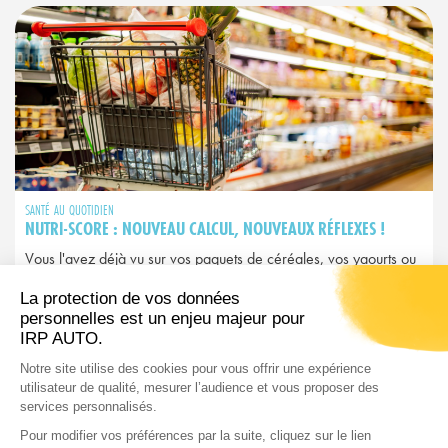
SANTÉ AU QUOTIDIEN
NUTRI-SCORE : NOUVEAU CALCUL, NOUVEAUX RÉFLEXES !
Vous l'avez déjà vu sur vos paquets de céréales, vos yaourts ou
vos plats préparés. Ce petit logo coloré allant du A vert au E
rouge, c'est le Nutri-Score. Mais attention : depuis 2025, il a
changé et avec lui, peut-être vos habitudes d’achat…
LIRE L'ARTICLE